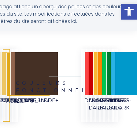
Ouvrir la
page affiche un aperçu des polices et des couleurs
es du site. Les modifications effectuées dans les
tres du site seront affichées ici.
COULEURS
FONCTIONNELLES
CCENT_TINT+
ACCENT_TINT
ACCENT_TINT+
ACCENT_TINT
ACCENT_SHADE
ACCENT_SHADE+
DANGER
DANGER-
WARNING
WARNING-
SUCCESS
SUCCESS-
INFO
INFO-
ACCENT
DARK
DARK
DARK
DARK