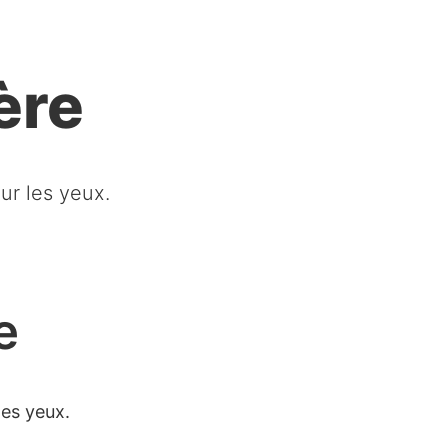
ère
our les yeux.
e
les yeux.