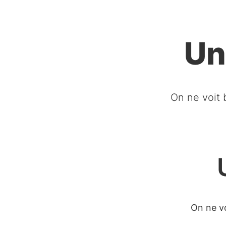
Un
On ne voit b
On ne vo