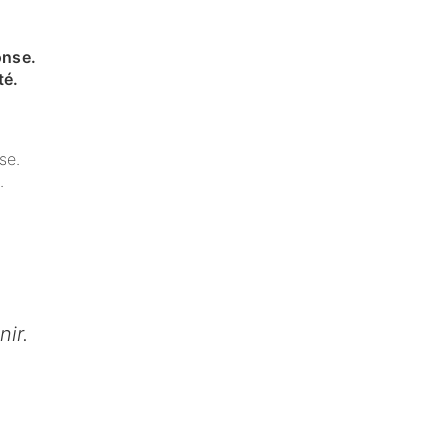
onse.
té.
se.
.
ir.